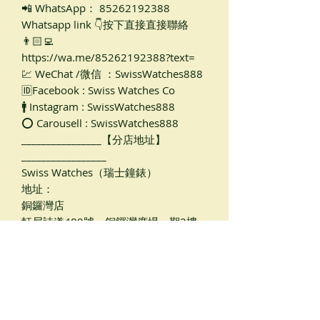
📲 WhatsApp： 85262192388
Whatsapp link 👇按下直接直接聯絡
👨🏻‍💻
https://wa.me/85262192388?text=
💹 WeChat /微信 ：SwissWatches888
🆔Facebook : Swiss Watches Co
🚹 Instagram : SwissWatches888
⭕ Carousell : SwissWatches888
________________【分店地址】
_________________
Swiss Watches（瑞士鐘錶）
地址：
銅鑼灣店
軒尼詩道489號，銅鑼灣廣場一期2樓
205B（天橋入口旁邊， 銅鑼灣地鐵站
B出口，距離地鐵只有1-2分鐘路程）
尖沙咀店🏡
金巴利道16號，香檳大廈地下C1號G/F
#Rolex #勞力仕 #收錶 #二手錶 #勞力
仕二手 #勞力仕全新 #全新錶 #新