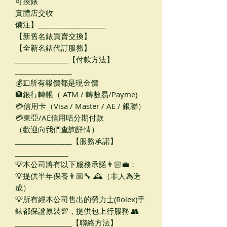
可換錶
實體店交收
備注】___________________
【新舊名錶買賣交換】
【全新名錶代訂服務】
_______________【付款方法】
________________
💰💵所有報價都是現金價
🏦銀行轉帳（ ATM / 轉數易/Payme)
💳信用卡（Visa / Master / AE / 銀聯）
💳東亞/AE信用咭分期付款
（歡迎向我們查詢詳情）
________________【服務承諾】
_______________
💡本公司將有以下服務承諾👨🏻‍💼：
💡提供半年保養👨🏼‍🔧 🕰（非人為造
成）
💡所有經本公司售出的勞力士(Rolex)手
錶都保證原裝💯，提供包上行服務 👥
________________【聯絡方法】