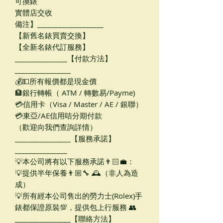
可換錶
實體店交收
備注】___________________
【新舊名錶買賣交換】
【全新名錶代訂服務】
_______________【付款方法】
________________
💰💵所有報價都是現金價
🏦銀行轉帳（ ATM / 轉數易/Payme)
💳信用卡（Visa / Master / AE / 銀聯）
💳東亞/AE信用咭分期付款
（歡迎向我們查詢詳情）
________________【服務承諾】
_______________
💡本公司將有以下服務承諾👨🏻‍💼：
💡提供半年保養👨🏼‍🔧 🕰（非人為造
成）
💡所有經本公司售出的勞力士(Rolex)手
錶都保證原裝💯，提供包上行服務 👥
________________【聯絡方法】