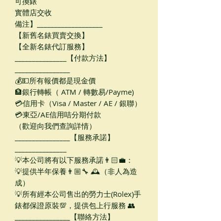
可換錶
實體店交收
備注】___________________
【新舊名錶買賣交換】
【全新名錶代訂服務】
_______________【付款方法】
________________
💰💵所有報價都是現金價
🏦銀行轉帳（ ATM / 轉數易/Payme)
💳信用卡（Visa / Master / AE / 銀聯）
💳東亞/AE信用咭分期付款
（歡迎向我們查詢詳情）
________________【服務承諾】
_______________
💡本公司將有以下服務承諾👨🏻‍💼：
💡提供半年保養👨🏼‍🔧 🕰（非人為造
成）
💡所有經本公司售出的勞力士(Rolex)手
錶都保證原裝💯，提供包上行服務 👥
________________【聯絡方法】