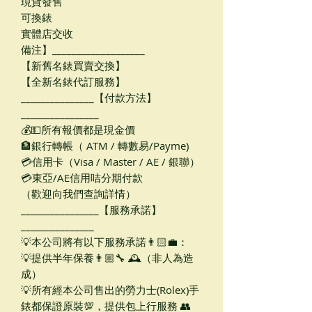
現貨發售
可換錶
實體店交收
備注】___________________
【新舊名錶買賣交換】
【全新名錶代訂服務】
_______________【付款方法】
________________
💰💵所有報價都是現金價
🏦銀行轉帳（ ATM / 轉數易/Payme)
💳信用卡（Visa / Master / AE / 銀聯）
💳東亞/AE信用咭分期付款
（歡迎向我們查詢詳情）
________________【服務承諾】
_______________
💡本公司將有以下服務承諾👨🏻‍💼：
💡提供半年保養👨🏼‍🔧 🕰（非人為造
成）
💡所有經本公司售出的勞力士(Rolex)手
錶都保證原裝💯，提供包上行服務 👥