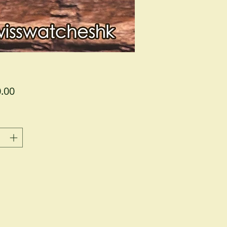
價
.00
格