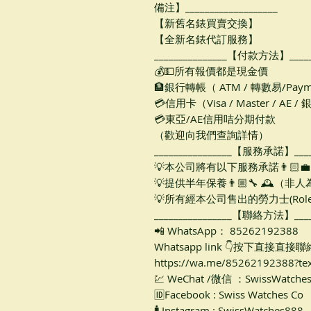
備注】___________________
【新舊名錶買賣交換】
【全新名錶代訂服務】
_______________【付款方法】______
💰💵所有報價都是現金價
🏦銀行轉帳（ ATM / 轉數易/Paym
💳信用卡（Visa / Master / AE /
💳東亞/AE信用咭分期付款
（歡迎向我們查詢詳情）
________________【服務承諾】_____
💡本公司將有以下服務承諾👨🏻‍
💡提供半年保養👨🏼‍🔧 🕰（非
💡所有經本公司售出的勞力士(Rol
________________【聯絡方法】_____
📲 WhatsApp： 85262192388
Whatsapp link 👇按下直接直接聯絡
https://wa.me/85262192388?te
💹 WeChat /微信 ：SwissWatche
🆔Facebook : Swiss Watches Co
🚹 Instagram : SwissWatches888