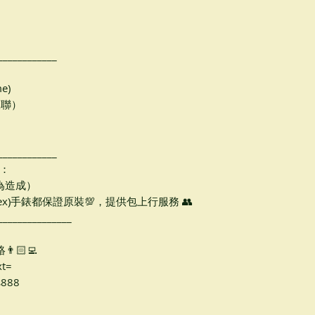
__________
e)
 銀聯）
__________
：
人為造成）
ex)手錶都保證原裝💯，提供包上行服務 👥
_____________
🏻‍💻
xt=
s888