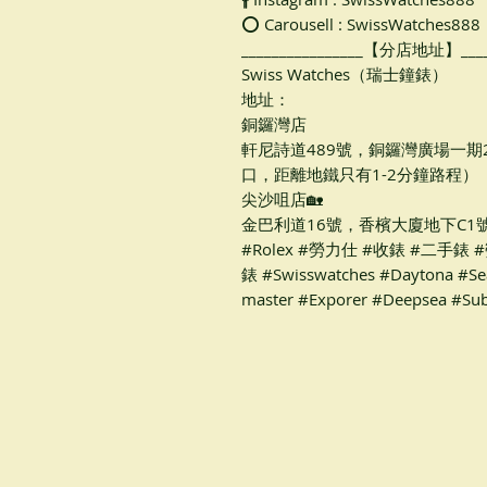
⭕ Carousell : SwissWatches888
________________【分店地址】_____
Swiss Watches（瑞士鐘錶）
地址：
銅鑼灣店
軒尼詩道489號，銅鑼灣廣場一期
口，距離地鐵只有1-2分鐘路程）
尖沙咀店🏡
金巴利道16號，香檳大廈地下C1號
#Rolex #勞力仕 #收錶 #二手
錶 #Swisswatches #Daytona #Se
master #Exporer #Deepsea #S